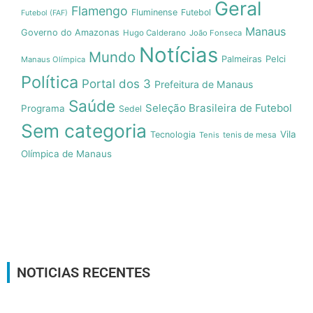
Geral
Flamengo
Fluminense
Futebol
Futebol (FAF)
Manaus
Governo do Amazonas
Hugo Calderano
João Fonseca
Notícias
Mundo
Pelci
Palmeiras
Manaus Olímpica
Política
Portal dos 3
Prefeitura de Manaus
Saúde
Seleção Brasileira de Futebol
Programa
Sedel
Sem categoria
Vila
Tecnologia
Tenis
tenis de mesa
Olímpica de Manaus
NOTICIAS RECENTES