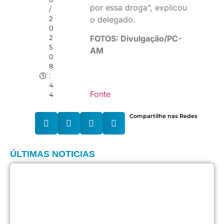
por essa droga”, explicou
/
o delegado.
2
0
2
FOTOS: Divulgação/PC-
5
AM
0
8
:
4
Fonte
4
Compartilhe nas Redes
ÚLTIMAS NOTICIAS
P
d
r
s
e
d
v