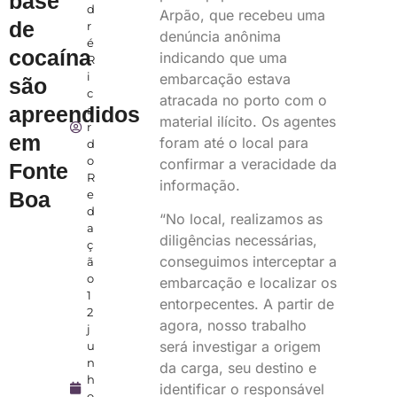
base
d
Arpão, que recebeu uma
de
r
denúncia anônima
é
cocaína
indicando que uma
R
i
embarcação estava
são
c
atracada no porto com o
apreendidos
a
material ilícito. Os agentes
r
em
foram até o local para
d
o
confirmar a veracidade da
Fonte
R
informação.
Boa
e
d
“No local, realizamos as
a
diligências necessárias,
ç
conseguimos interceptar a
ã
o
embarcação e localizar os
1
entorpecentes. A partir de
2
agora, nosso trabalho
j
será investigar a origem
u
n
da carga, seu destino e
h
identificar o responsável
o