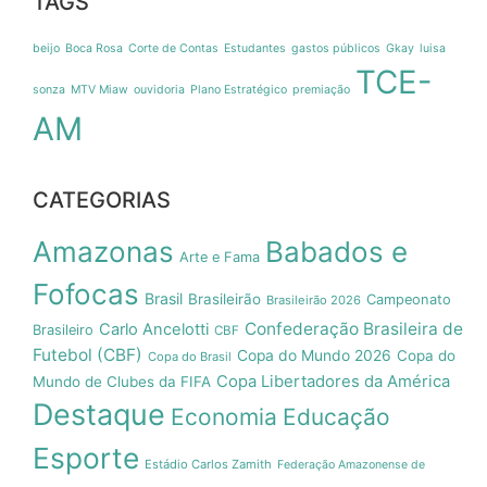
TAGS
beijo
Boca Rosa
Corte de Contas
Estudantes
gastos públicos
Gkay
luisa
TCE-
sonza
MTV Miaw
ouvidoria
Plano Estratégico
premiação
AM
CATEGORIAS
Amazonas
Babados e
Arte e Fama
Fofocas
Brasil
Brasileirão
Campeonato
Brasileirão 2026
Confederação Brasileira de
Carlo Ancelotti
Brasileiro
CBF
Futebol (CBF)
Copa do Mundo 2026
Copa do
Copa do Brasil
Copa Libertadores da América
Mundo de Clubes da FIFA
Destaque
Economia
Educação
Esporte
Estádio Carlos Zamith
Federação Amazonense de