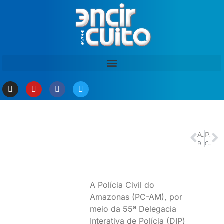
ANTERIOR
PRÓXIMO
RJ: fiscalização autua 14 postos de combustível por adulteração
Corinthians vira contra Ferroviária e é pentacampeão do Brasileiro feminino
A Polícia Civil do
Amazonas (PC-AM), por
meio da 55ª Delegacia
Interativa de Polícia (DIP)