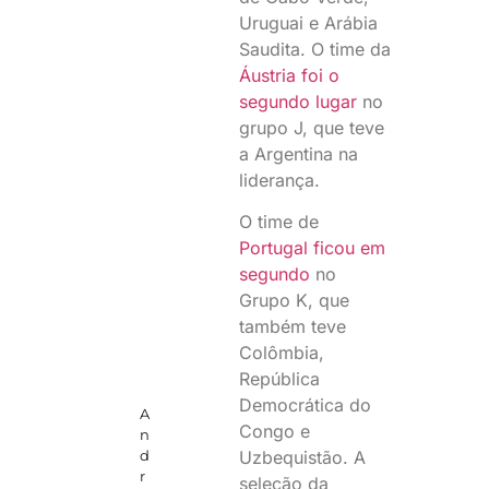
Uruguai e Arábia
Saudita. O time da
Áustria foi o
segundo lugar
no
grupo J, que teve
a Argentina na
liderança.
O time de
Portugal ficou em
segundo
no
Grupo K, que
também teve
Colômbia,
República
Democrática do
A
Congo e
n
Uzbequistão. A
d
r
seleção da