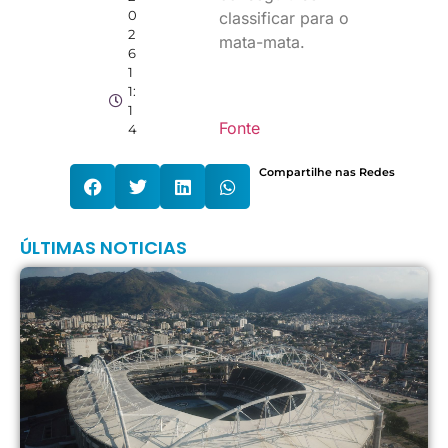
0
classificar para o
2
mata-mata.
6
1
1:
1
Fonte
4
Compartilhe nas Redes
ÚLTIMAS NOTICIAS
V
n
B
F
p
B
F
8
d