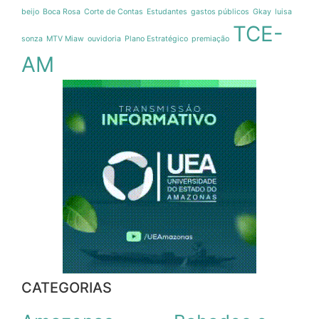
beijo
Boca Rosa
Corte de Contas
Estudantes
gastos públicos
Gkay
luisa
TCE-
sonza
MTV Miaw
ouvidoria
Plano Estratégico
premiação
AM
CATEGORIAS