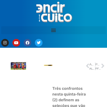
ANTERIOR
PRÓXIMO
ALEAM aprova atualização da bandeira do Amazonas representando os 62 municípios, veja como pode ficar
PF deflagra 5ª fase de operação que investiga lavagem de dinheiro
Três confrontos
nesta quinta-feira
(2) definem as
seleções que vão