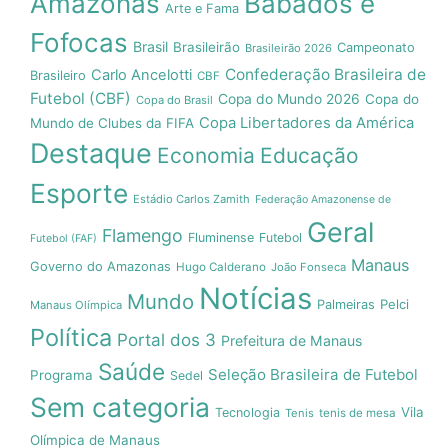
Amazonas
Babados e
Arte e Fama
Fofocas
Brasil
Brasileirão
Campeonato
Brasileirão 2026
Confederação Brasileira de
Carlo Ancelotti
Brasileiro
CBF
Futebol (CBF)
Copa do Mundo 2026
Copa do
Copa do Brasil
Copa Libertadores da América
Mundo de Clubes da FIFA
Destaque
Economia
Educação
Esporte
Estádio Carlos Zamith
Federação Amazonense de
Geral
Flamengo
Fluminense
Futebol
Futebol (FAF)
Manaus
Governo do Amazonas
Hugo Calderano
João Fonseca
Notícias
Mundo
Pelci
Palmeiras
Manaus Olímpica
Política
Portal dos 3
Prefeitura de Manaus
Saúde
Seleção Brasileira de Futebol
Programa
Sedel
Sem categoria
Vila
Tecnologia
Tenis
tenis de mesa
Olímpica de Manaus