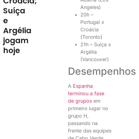
Croácia;
Angeles)
Suíça
20h –
e
Portugal x
Argélia
Croácia
(Toronto)
jogam
21h – Suíça x
hoje
Argélia
(Vancouver)
Desempenhos
A
Espanha
terminou a fase
de grupos
em
primeiro lugar no
grupo H,
passando na
frente das equipes
de Cabo Verde,