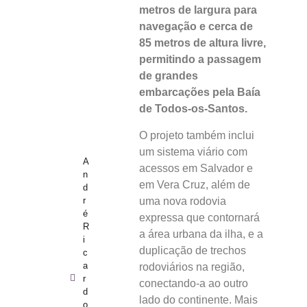
metros de largura para
navegação e cerca de
85 metros de altura livre,
permitindo a passagem
de grandes
embarcações pela Baía
de Todos-os-Santos.
O projeto também inclui
um sistema viário com
A
acessos em Salvador e
n
em Vera Cruz, além de
d
uma nova rodovia
r
é
expressa que contornará
R
a área urbana da ilha, e a
i
duplicação de trechos
c
a
rodoviários na região,
r
conectando-a ao outro
d
lado do continente. Mais
o