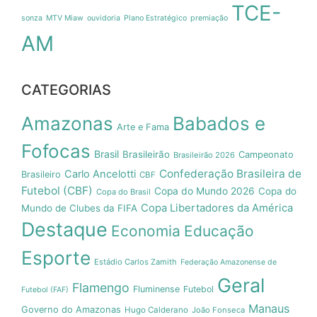
TCE-
sonza
MTV Miaw
ouvidoria
Plano Estratégico
premiação
AM
CATEGORIAS
Amazonas
Babados e
Arte e Fama
Fofocas
Brasil
Brasileirão
Campeonato
Brasileirão 2026
Confederação Brasileira de
Carlo Ancelotti
Brasileiro
CBF
Futebol (CBF)
Copa do Mundo 2026
Copa do
Copa do Brasil
Copa Libertadores da América
Mundo de Clubes da FIFA
Destaque
Economia
Educação
Esporte
Estádio Carlos Zamith
Federação Amazonense de
Geral
Flamengo
Fluminense
Futebol
Futebol (FAF)
Manaus
Governo do Amazonas
Hugo Calderano
João Fonseca