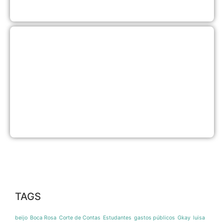
a
2
L
a
p
a
s
o
c
c
e
7
a
2
TAGS
beijo
Boca Rosa
Corte de Contas
Estudantes
gastos públicos
Gkay
luisa