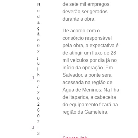
de sete mil empregos
R
e
deverão ser gerados
d
durante a obra.
a
ç
De acordo com o
ã
consórcio responsável
o
pela obra, a expectativa é
0
2
de atingir um fluxo de 28
j
mil veículos por dia já no
u
início da operação. Em
l
Salvador, a ponte será
h
o
acessada na região de
/
Água de Meninos. Na Ilha
2
de Itaparica, a cabeceira
0
2
do equipamento ficará na
6
região da Gameleira.
0
2
:
3