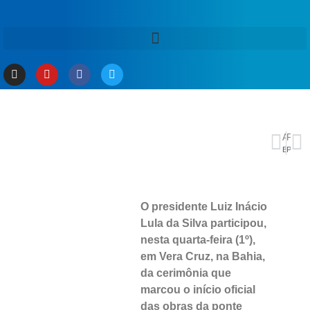
ANTERIOR
PRÓXIMO
BC endurece regras para empresas de ativos virtuais no Brasil
PGR defende que Bolsonaro seja mantido em prisão domiciliar
O presidente Luiz Inácio
Lula da Silva participou,
nesta quarta-feira (1º),
em Vera Cruz, na Bahia,
da cerimônia que
marcou o início oficial
das obras da ponte