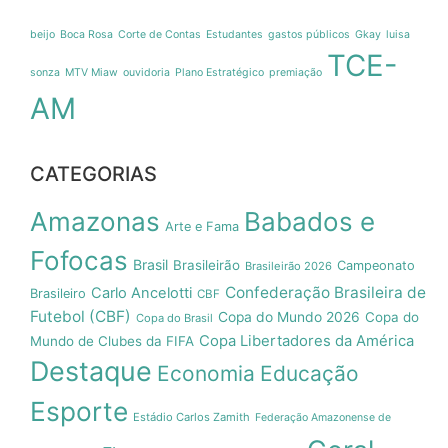
beijo
Boca Rosa
Corte de Contas
Estudantes
gastos públicos
Gkay
luisa
TCE-
sonza
MTV Miaw
ouvidoria
Plano Estratégico
premiação
AM
CATEGORIAS
Amazonas
Babados e
Arte e Fama
Fofocas
Brasil
Brasileirão
Campeonato
Brasileirão 2026
Confederação Brasileira de
Carlo Ancelotti
Brasileiro
CBF
Futebol (CBF)
Copa do Mundo 2026
Copa do
Copa do Brasil
Copa Libertadores da América
Mundo de Clubes da FIFA
Destaque
Economia
Educação
Esporte
Estádio Carlos Zamith
Federação Amazonense de