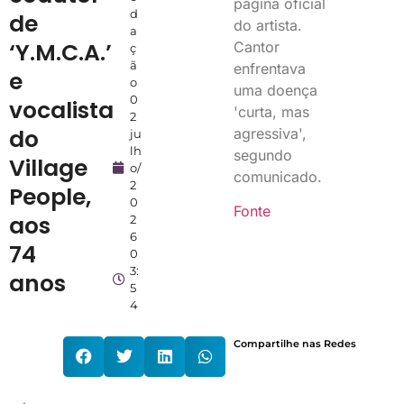
página oficial
d
de
do artista.
a
‘Y.M.C.A.’
Cantor
ç
ã
enfrentava
e
o
uma doença
0
vocalista
'curta, mas
2
do
agressiva',
ju
lh
segundo
Village
o/
comunicado.
2
People,
0
Fonte
aos
2
6
74
0
3:
anos
5
4
Compartilhe nas Redes