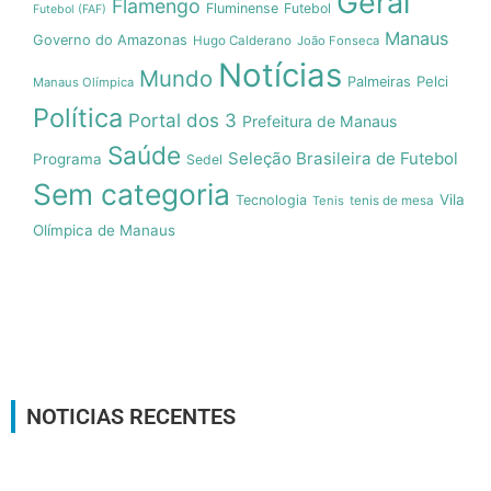
Geral
Flamengo
Fluminense
Futebol
Futebol (FAF)
Manaus
Governo do Amazonas
Hugo Calderano
João Fonseca
Notícias
Mundo
Pelci
Palmeiras
Manaus Olímpica
Política
Portal dos 3
Prefeitura de Manaus
Saúde
Seleção Brasileira de Futebol
Programa
Sedel
Sem categoria
Vila
Tecnologia
Tenis
tenis de mesa
Olímpica de Manaus
NOTICIAS RECENTES