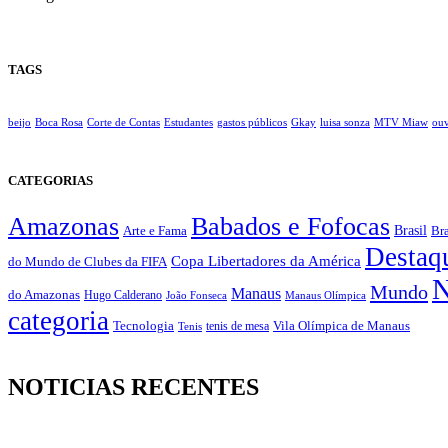
TAGS
beijo
Boca Rosa
Corte de Contas
Estudantes
gastos públicos
Gkay
luisa sonza
MTV Miaw
ouv
CATEGORIAS
Amazonas
Babados e Fofocas
Brasil
Bra
Arte e Fama
Destaq
Copa Libertadores da América
do Mundo de Clubes da FIFA
N
Mundo
Manaus
do Amazonas
Hugo Calderano
João Fonseca
Manaus Olímpica
categoria
Vila Olímpica de Manaus
Tecnologia
Tenis
tenis de mesa
NOTICIAS RECENTES