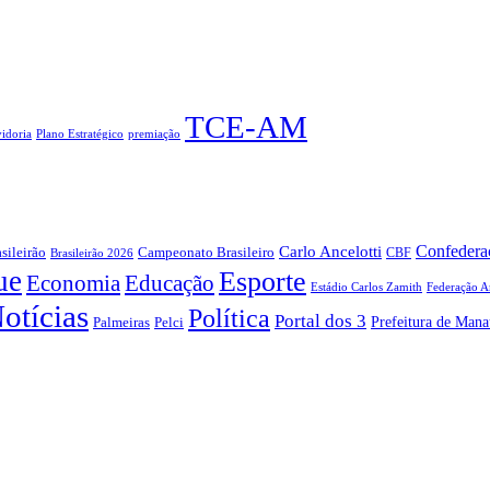
TCE-AM
idoria
Plano Estratégico
premiação
Confederaç
Carlo Ancelotti
sileirão
Campeonato Brasileiro
Brasileirão 2026
CBF
ue
Esporte
Economia
Educação
Estádio Carlos Zamith
Federação A
otícias
Política
Portal dos 3
Prefeitura de Mana
Pelci
Palmeiras