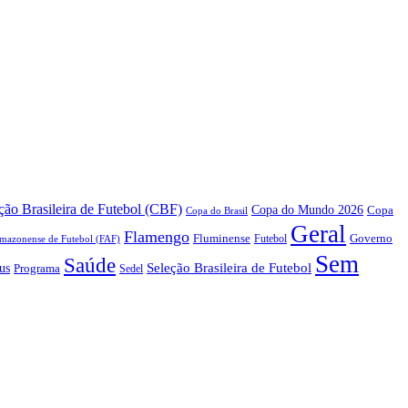
ão Brasileira de Futebol (CBF)
Copa do Mundo 2026
Copa
Copa do Brasil
Geral
Flamengo
Fluminense
Futebol
Governo
mazonense de Futebol (FAF)
Sem
Saúde
us
Seleção Brasileira de Futebol
Programa
Sedel