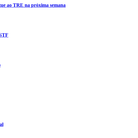
egue ao TRE na próxima semana
 STF
o
al