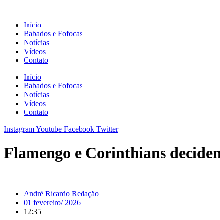
Ir
para
Início
o
Babados e Fofocas
conteúdo
Notícias
Vídeos
Contato
Início
Babados e Fofocas
Notícias
Vídeos
Contato
Instagram
Youtube
Facebook
Twitter
Flamengo e Corinthians decidem
André Ricardo Redação
01 fevereiro/ 2026
12:35