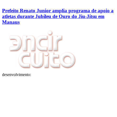
Prefeito Renato Junior amplia programa de apoio a
atletas durante Jubileu de Ouro do Jiu-Jítsu em
Manaus
desenvolvimento: