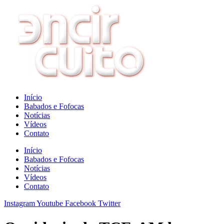
Ir
para
o
conteúdo
Início
Babados e Fofocas
Notícias
Vídeos
Contato
Início
Babados e Fofocas
Notícias
Vídeos
Contato
Instagram
Youtube
Facebook
Twitter