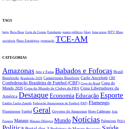
TAGS
beijo
Boca Rosa
Corte de Contas
Estudantes
gastos públicos
Gkay
luisa sonza
MTV Miaw
TCE-AM
ouvidoria
Plano Estratégico
premiação
CATEGORIAS
Amazonas
Babados e Fofocas
Brasil
Arte e Fama
Carlo Ancelotti
Brasileirão
Campeonato Brasileiro
Brasileirão 2026
CBF
Confederação Brasileira de Futebol (CBF)
Copa do
Copa do Brasil
Copa Libertadores da
Mundo 2026
Copa do Mundo de Clubes da FIFA
Destaque
Esporte
Economia
Educação
América
Flamengo
Estádio Carlos Zamith
Federação Amazonense de Futebol (FAF)
Geral
Fluminense
Futebol
Governo do Amazonas
Hugo Calderano
João
Notícias
Mundo
Manaus
Pelci
Palmeiras
Fonseca
Manaus Olímpica
Política
Saúde
Portal dos 3
Prefeitura de Manaus
Programa