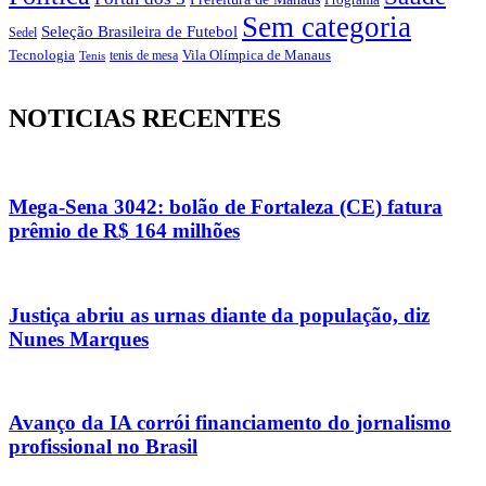
Sem categoria
Seleção Brasileira de Futebol
Sedel
Vila Olímpica de Manaus
Tecnologia
Tenis
tenis de mesa
NOTICIAS RECENTES
Mega-Sena 3042: bolão de Fortaleza (CE) fatura
prêmio de R$ 164 milhões
Justiça abriu as urnas diante da população, diz
Nunes Marques
Avanço da IA corrói financiamento do jornalismo
profissional no Brasil