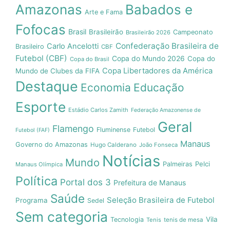
Amazonas
Babados e
Arte e Fama
Fofocas
Brasil
Brasileirão
Campeonato
Brasileirão 2026
Confederação Brasileira de
Carlo Ancelotti
Brasileiro
CBF
Futebol (CBF)
Copa do Mundo 2026
Copa do
Copa do Brasil
Copa Libertadores da América
Mundo de Clubes da FIFA
Destaque
Economia
Educação
Esporte
Estádio Carlos Zamith
Federação Amazonense de
Geral
Flamengo
Fluminense
Futebol
Futebol (FAF)
Manaus
Governo do Amazonas
Hugo Calderano
João Fonseca
Notícias
Mundo
Pelci
Palmeiras
Manaus Olímpica
Política
Portal dos 3
Prefeitura de Manaus
Saúde
Seleção Brasileira de Futebol
Programa
Sedel
Sem categoria
Vila
Tecnologia
Tenis
tenis de mesa