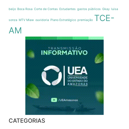
beijo
Boca Rosa
Corte de Contas
Estudantes
gastos públicos
Gkay
luisa
TCE-
sonza
MTV Miaw
ouvidoria
Plano Estratégico
premiação
AM
CATEGORIAS