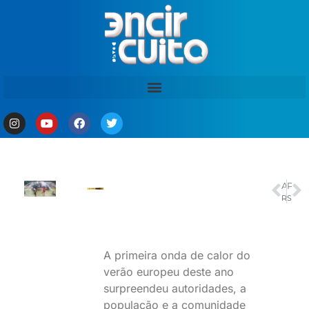
ANTERIOR
PRÓXIMO
Rio: desaparecido desde quarta, corpo de professor Bocão é encontrado
STJ: estado de SP deve ter protocolo para atuar em manifestações
A primeira onda de calor do
verão europeu deste ano
surpreendeu autoridades, a
população e a comunidade