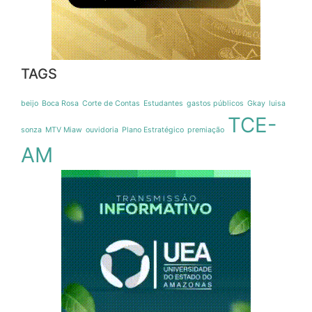
TAGS
beijo
Boca Rosa
Corte de Contas
Estudantes
gastos públicos
Gkay
luisa
TCE-
sonza
MTV Miaw
ouvidoria
Plano Estratégico
premiação
AM