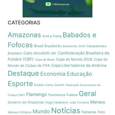
CATEGORIAS
Amazonas
Babados e
Arte e Fama
Fofocas
Brasil
Brasileirão
Campeonato
Brasileirão 2026
Confederação Brasileira de
Carlo Ancelotti
Brasileiro
CBF
Futebol (CBF)
Copa do Mundo 2026
Copa do
Copa do Brasil
Copa Libertadores da América
Mundo de Clubes da FIFA
Destaque
Economia
Educação
Esporte
Estádio Carlos Zamith
Federação Amazonense de
Geral
Flamengo
Fluminense
Futebol
Futebol (FAF)
Manaus
Governo do Amazonas
Hugo Calderano
João Fonseca
Notícias
Mundo
Pelci
Palmeiras
Manaus Olímpica