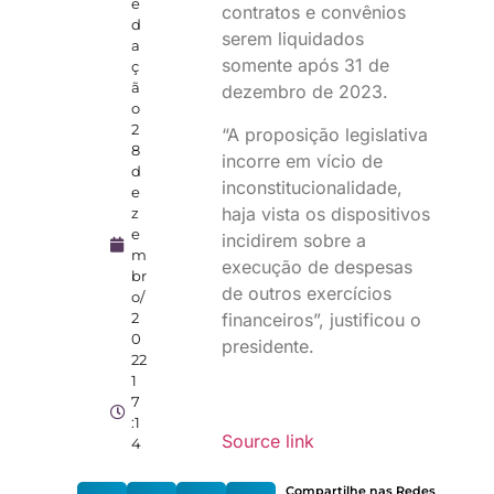
e
contratos e convênios
d
serem liquidados
a
somente após 31 de
ç
ã
dezembro de 2023.
o
2
“A proposição legislativa
8
incorre em vício de
d
inconstitucionalidade,
e
haja vista os dispositivos
z
e
incidirem sobre a
m
execução de despesas
br
de outros exercícios
o/
2
financeiros”, justificou o
0
presidente.
22
1
7
:1
Source link
4
Compartilhe nas Redes