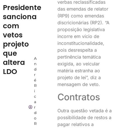
verbas reclassificadas
Presidente
das emendas de relator
sanciona
(RP9) como emendas
discricionárias (RP2). “A
com
proposição legislativa
vetos
incorre em vício de
projeto
inconstitucionalidade,
pois desrespeita a
que
pertinência temática
A
altera
exigida, ao veicular
n
LDO
d
matéria estranha ao
r
projeto de lei”, diz a
é
mensagem de veto.
R
i
Contratos
c
a
r
Outra questão vetada é a
d
possibilidade de restos a
o
R
pagar relativos a