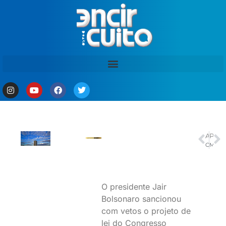
ANTERIOR
PRÓXIMO
Covid-19: Rio tem cenário favorável para réveillon
Museu Afro Brasil homenageia artista plástico Emanoel Araujo
O presidente Jair
Bolsonaro sancionou
com vetos o projeto de
lei do Congresso